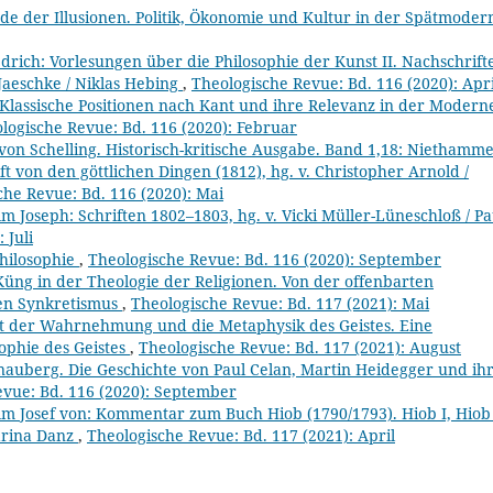
de der Illusionen. Politik, Ökonomie und Kultur in der Spätmode
drich: Vorlesungen über die Philosophie der Kunst II. Nachschrift
 Jaeschke / Niklas Hebing
,
Theologische Revue: Bd. 116 (2020): Apri
. Klassische Positionen nach Kant und ihre Relevanz in der Modern
logische Revue: Bd. 116 (2020): Februar
von Schelling. Historisch-kritische Ausgabe. Band 1,18: Niethamme
t von den göttlichen Dingen (1812), hg. v. Christopher Arnold /
che Revue: Bd. 116 (2020): Mai
lm Joseph: Schriften 1802–1803, hg. v. Vicki Müller-Lüneschloß / Pa
 Juli
Philosophie
,
Theologische Revue: Bd. 116 (2020): September
üng in der Theologie der Religionen. Von der offenbarten
sen Synkretismus
,
Theologische Revue: Bd. 117 (2021): Mai
ät der Wahrnehmung und die Metaphysik des Geistes. Eine
ophie des Geistes
,
Theologische Revue: Bd. 117 (2021): August
nauberg. Die Geschichte von Paul Celan, Martin Heidegger und ih
evue: Bd. 116 (2020): September
elm Josef von: Kommentar zum Buch Hiob (1790/1793). Hiob I, Hiob 
Marina Danz
,
Theologische Revue: Bd. 117 (2021): April