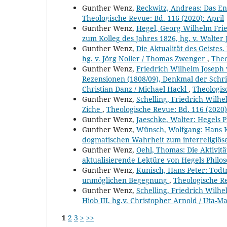
Gunther Wenz,
Reckwitz, Andreas: Das En
Theologische Revue: Bd. 116 (2020): April
Gunther Wenz,
Hegel, Georg Wilhelm Frie
zum Kolleg des Jahres 1826, hg. v. Walter
Gunther Wenz,
Die Aktualität des Geistes
hg. v. Jörg Noller / Thomas Zwenger
,
Theo
Gunther Wenz,
Friedrich Wilhelm Joseph 
Rezensionen (1808/09), Denkmal der Schrif
Christian Danz / Michael Hackl
,
Theologis
Gunther Wenz,
Schelling, Friedrich Wilhe
Ziche
,
Theologische Revue: Bd. 116 (2020):
Gunther Wenz,
Jaeschke, Walter: Hegels 
Gunther Wenz,
Wünsch, Wolfgang: Hans K
dogmatischen Wahrheit zum interreligiö
Gunther Wenz,
Oehl, Thomas: Die Aktivit
aktualisierende Lektüre von Hegels Philos
Gunther Wenz,
Kunisch, Hans-Peter: Todt
unmöglichen Begegnung
,
Theologische R
Gunther Wenz,
Schelling, Friedrich Wilh
Hiob III. hg.v. Christopher Arnold / Uta-
1
2
3
>
>>