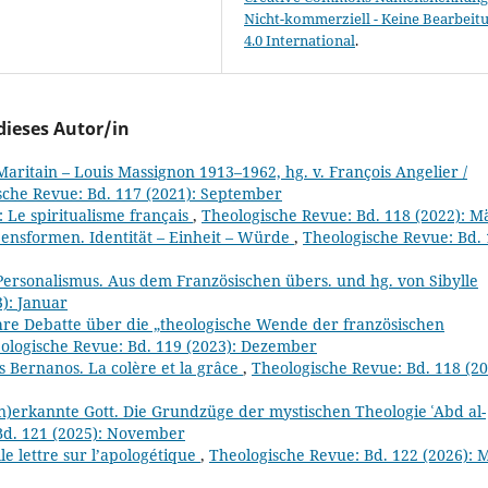
Nicht-kommerziell - Keine Bearbeit
4.0 International
.
dieses Autor/in
ritain – Louis Massignon 1913–1962, hg. v. François Angelier /
sche Revue: Bd. 117 (2021): September
: Le spiritualisme français
,
Theologische Revue: Bd. 118 (2022): M
bensformen. Identität – Einheit – Würde
,
Theologische Revue: Bd.
rsonalismus. Aus dem Französischen übers. und hg. von Sibylle
): Januar
hre Debatte über die „theologische Wende der französischen
ologische Revue: Bd. 119 (2023): Dezember
s Bernanos. La colère et la grâce
,
Theologische Revue: Bd. 118 (20
un)erkannte Gott. Die Grundzüge der mystischen Theologie ʿAbd al-
Bd. 121 (2025): November
e lettre sur l’apologétique
,
Theologische Revue: Bd. 122 (2026): 