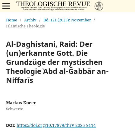
Home
/
Archiv
/
Bd. 121 (2025): November
/
Islamische Theologie
Al-Daghistani, Raid: Der
(un)erkannte Gott. Die
Grundzüge der mystischen
Theologie ʿAbd al-Ǧabbār an-
Niffarīs
Markus Kneer
Schwerte
DOI:
https://doi.org/10.17879/thrv-2025-9114