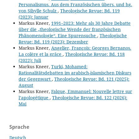
Personalismus. Aus dem Französischen übers. und hg.
von Sibylle Schulz
,
Theologische Revue: Bd. 119
(2023): Januar
Markus Kneer,
1991–2023: Mehr als 30 Jahre Debatte
über die „theologische Wende der französischen
Phänomenologie“. Eine Spurensuche
,
Theologische
Revue: Bd. 119 (2023): Dezember
Markus Kneer,
Angelier, François: Georges Bernanos.
La colère et la grâce
,
Theologische Revue: Bd. 118
(2022): Juli
Markus Kneer,
Turki, Mohamed:
Rationalitätsdebatten im arabisch-islamischen Diskurs
der Gegenwart
,
Theologische Revue: Bd. 121 (2025):
August
Markus Kneer,
Falque, Emmanuel: Nouvelle lettre sur
l’apologétique
,
Theologische Revue: Bd. 122 (2026):
Mai
Sprache
Deutsch