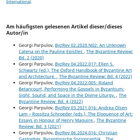
International
.
Am häufigsten gelesenen Artikel dieser/dieses
Autor/in
Georgi Parpulov,
ByzRev 02.2020.N02: An Unknown
Catena on the Pauline Epistles
,
The Byzantine Review:
Bd. 2 (2020)
Georgi Parpulov,
ByzRev 04.2022.017: Ellen S.
Schwartz (ed.), The Oxford Handbook of Byzantine Art
and Architecture.
,
The Byzantine Review: Bd. 4 (2022)
Georgi Parpulov,
ByzRev 04.2022.005: Roland
Betancourt, Performing the Gospels in Byzantium:
Sight, Sound, and Space in the Divine Liturgy.
,
The
Byzantine Review: Bd. 4 (2022)
Georgi Parpulov,
ByzRev 03.2021.016: Andrea Olsen
Lam – Rossitza Schroeder (eds.), The Eloquence of Art:
Essays in Honour of Henry Maguire
,
The Byzantine
Review: Bd. 3 (2021)
Georgi Parpulov,
ByzRev 06.2024.016: Christian
Gastgeber, Byzantinische Soziographik.
,
The