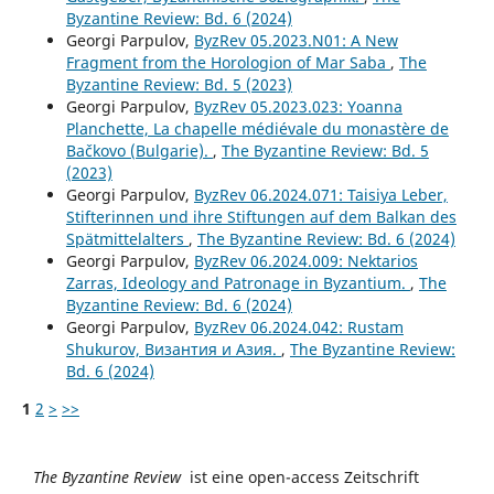
Byzantine Review: Bd. 6 (2024)
Georgi Parpulov,
ByzRev 05.2023.N01: A New
Fragment from the Horologion of Mar Saba
,
The
Byzantine Review: Bd. 5 (2023)
Georgi Parpulov,
ByzRev 05.2023.023: Yoanna
Planchette, La chapelle médiévale du monastère de
Bačkovo (Bulgarie).
,
The Byzantine Review: Bd. 5
(2023)
Georgi Parpulov,
ByzRev 06.2024.071: Taisiya Leber,
Stifterinnen und ihre Stiftungen auf dem Balkan des
Spätmittelalters
,
The Byzantine Review: Bd. 6 (2024)
Georgi Parpulov,
ByzRev 06.2024.009: Nektarios
Zarras, Ideology and Patronage in Byzantium.
,
The
Byzantine Review: Bd. 6 (2024)
Georgi Parpulov,
ByzRev 06.2024.042: Rustam
Shukurov, Византия и Азия.
,
The Byzantine Review:
Bd. 6 (2024)
1
2
>
>>
The Byzantine Review
ist eine open-access Zeitschrift