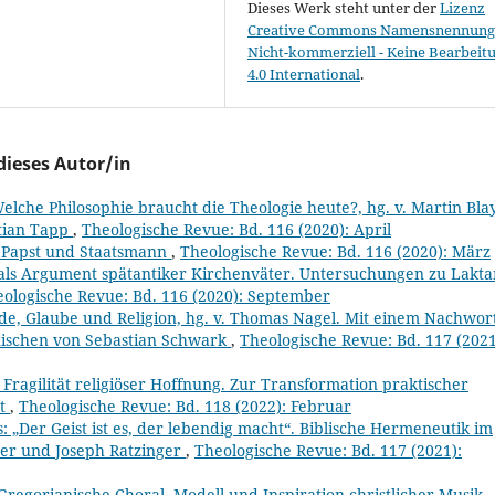
Dieses Werk steht unter der
Lizenz
Creative Commons Namensnennung 
Nicht-kommerziell - Keine Bearbeit
4.0 International
.
dieses Autor/in
Welche Philosophie braucht die Theologie heute?, hg. v. Martin Blay
stian Tapp
,
Theologische Revue: Bd. 116 (2020): April
I. Papst und Staatsmann
,
Theologische Revue: Bd. 116 (2020): März
 als Argument spätantiker Kirchenväter. Untersuchungen zu Lakta
ologische Revue: Bd. 116 (2020): September
de, Glaube und Religion, hg. v. Thomas Nagel. Mit einem Nachwor
ischen von Sebastian Schwark
,
Theologische Revue: Bd. 117 (2021
 Fragilität religiöser Hoffnung. Zur Transformation praktischer
nt
,
Theologische Revue: Bd. 118 (2022): Februar
 „Der Geist ist es, der lebendig macht“. Biblische Hermeneutik im
ner und Joseph Ratzinger
,
Theologische Revue: Bd. 117 (2021):
Gregorianische Choral. Modell und Inspiration christlicher Musik
,