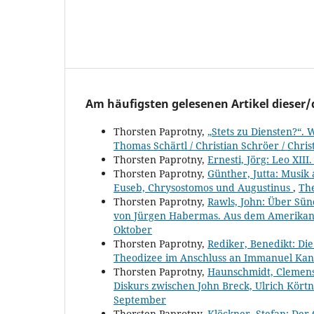
Am häufigsten gelesenen Artikel dieser/
Thorsten Paprotny,
„Stets zu Diensten?“. 
Thomas Schärtl / Christian Schröer / Chri
Thorsten Paprotny,
Ernesti, Jörg: Leo XII
Thorsten Paprotny,
Günther, Jutta: Musik
Euseb, Chrysostomos und Augustinus
,
The
Thorsten Paprotny,
Rawls, John: Über Sün
von Jürgen Habermas. Aus dem Amerikan
Oktober
Thorsten Paprotny,
Rediker, Benedikt: Die
Theodizee im Anschluss an Immanuel Ka
Thorsten Paprotny,
Haunschmidt, Clemens:
Diskurs zwischen John Breck, Ulrich Kört
September
Thorsten Paprotny,
Klöckner, Stefan: Der 