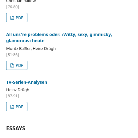
Christian Rakow
[76-80]
PDF
All uns’re problems oder: ›Witty, sexy, gimmicky,
glamorous‹ heute
Moritz Baßler, Heinz Drügh
[81-86]
PDF
TV-Serien-Analysen
Heinz Drügh
[87-91]
PDF
ESSAYS