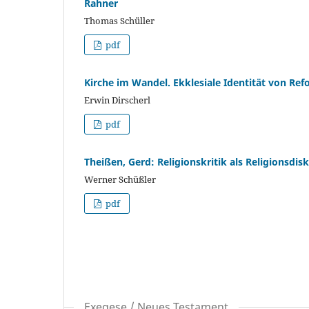
Rahner
Thomas Schüller
pdf
Kirche im Wandel. Ekklesiale Identität von Ref
Erwin Dirscherl
pdf
Theißen, Gerd: Religionskritik als Religionsdis
Werner Schüßler
pdf
Exegese / Neues Testament