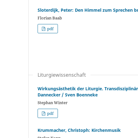
Sloterdijk, Peter: Den Himmel zum Sprechen b
Florian Baab
pdf
Liturgiewissenschaft
Wirkungsästhetik der Liturgie. Transdisziplinä
Dannecker / Sven Boenneke
Stephan Winter
pdf
Krummacher, Christoph: Kirchenmusik
Stefan Kopp