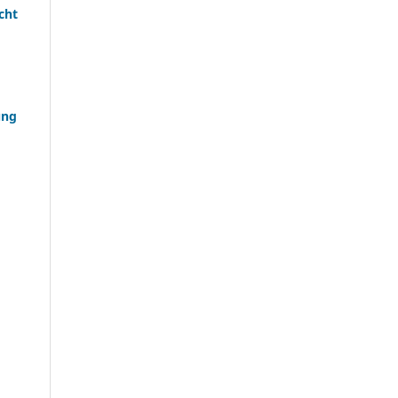
cht
ung